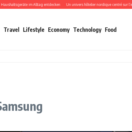
shaltsgeräte im Alltag entdecken
Un univers hôtelier nordique centré sur l’exp
Travel
Lifestyle
Economy
Technology
Food
 Samsung