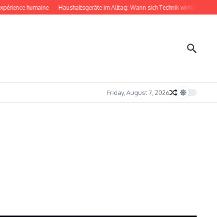
érience humaine
Haushaltsgeräte im Alltag: Wann sich Technik wirklich bemerkba
Friday, August 7, 2026