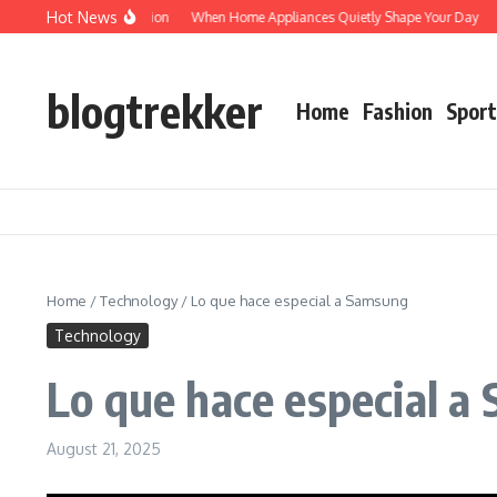
Skip to content
Hot News
Protected: Verification
When Home Appliances Quietly Shape Your Day
Hau
blogtrekker
Home
Fashion
Sport
Home
/
Technology
/
Lo que hace especial a Samsung
Technology
Lo que hace especial a
August 21, 2025