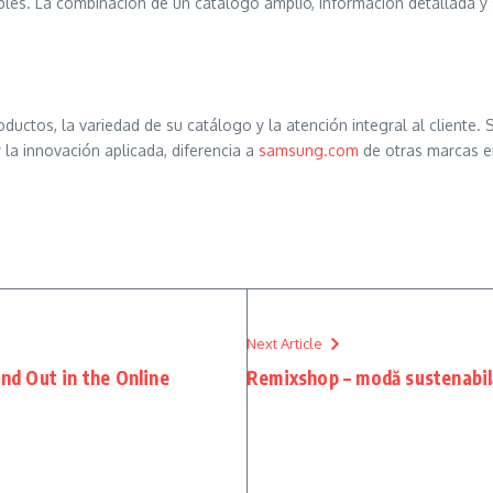
es. La combinación de un catálogo amplio, información detallada y 
oductos, la variedad de su catálogo y la atención integral al cliente
la innovación aplicada, diferencia a
samsung.com
de otras marcas en
Next Article
d Out in the Online
Remixshop – modă sustenabilă