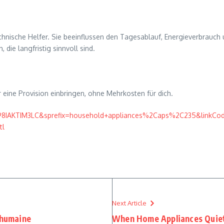
chnische Helfer. Sie beeinflussen den Tagesablauf, Energieverbrauch 
die langfristig sinnvoll sind.
ir eine Provision einbringen, ohne Mehrkosten für dich.
98IAKTIM3LC&sprefix=household+appliances%2Caps%2C235&linkCod
tl
Next Article
 humaine
When Home Appliances Quiet