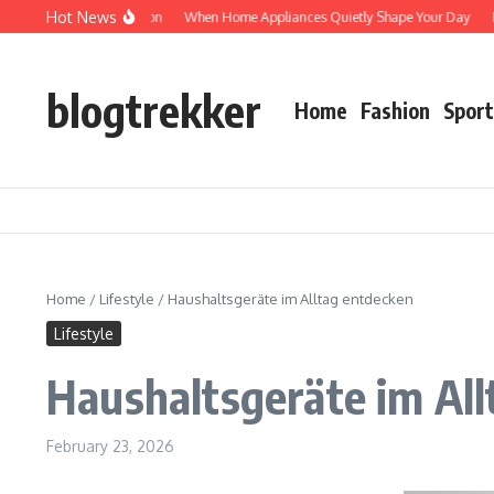
Skip to content
Hot News
Protected: Verification
When Home Appliances Quietly Shape Your Day
Haush
blogtrekker
Home
Fashion
Sport
Home
/
Lifestyle
/
Haushaltsgeräte im Alltag entdecken
Lifestyle
Haushaltsgeräte im Al
February 23, 2026