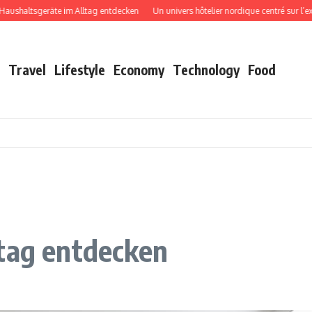
altsgeräte im Alltag entdecken
Un univers hôtelier nordique centré sur l’expéri
Travel
Lifestyle
Economy
Technology
Food
ltag entdecken