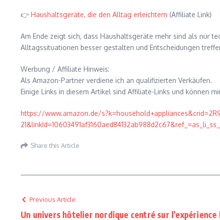
👉
Haushaltsgeräte, die den Alltag erleichtern
(Affiliate Link)
Am Ende zeigt sich, dass Haushaltsgeräte mehr sind als nur te
Alltagssituationen besser gestalten und Entscheidungen treffen, 
Werbung / Affiliate Hinweis:
Als Amazon-Partner verdiene ich an qualifizierten Verkäufen.
Einige Links in diesem Artikel sind Affiliate-Links und können m
https://www.amazon.de/s?k=household+appliances&crid=2R
21&linkId=10603491af3160aed84132ab988d2c67&ref_=as_li_ss_
Share this Article
Previous Article
Un univers hôtelier nordique centré sur l’expérience