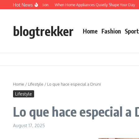
Skip to content
Hot News
Protected: Verification
When Home Appliances Quietly Shape Your Day
Hau
blogtrekker
Home
Fashion
Sport
Home
/
Lifestyle
/
Lo que hace especial a Druni
Lifestyle
Lo que hace especial a 
August 17, 2025