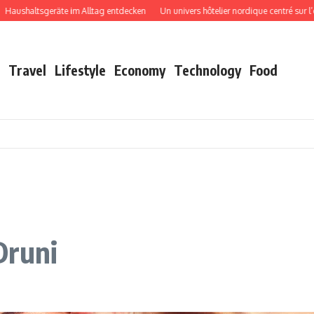
shaltsgeräte im Alltag entdecken
Un univers hôtelier nordique centré sur l’exp
Travel
Lifestyle
Economy
Technology
Food
Druni