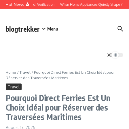
Skip to content
Hot News
Protected: Verification
When Home Appliances Quietly Shape Your 
blogtrekker
Menu
Home
/
Travel
/
Pourquoi Direct Ferries Est Un Choix Idéal pour
Réserver des Traversées Maritimes
Travel
Pourquoi Direct Ferries Est Un
Choix Idéal pour Réserver des
Traversées Maritimes
August 17, 2025