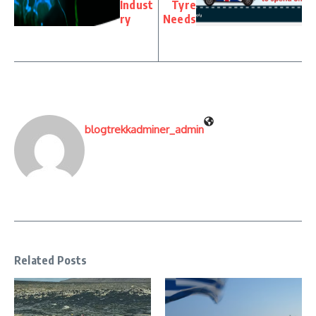
Indust
Tyre
ry
Needs
blogtrekkadminer_admin
Related Posts