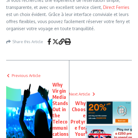
Si vous recherchez une expérience de réservation simple,
transparente, et avec un excellent service client,
Direct Ferries
est un choix évident. Grâce à leur interface conviviale et leurs
offres flexibles, vous pouvez facilement réserver votre ferry et
organiser votre voyage en toute tranquillité.
Share this Article
Previous Article
Why
Virgin
Next Article
Media
Stands
Why
Out in
Choos
the
e
Teleco
Protyr
mmuni
e for
cations
Your